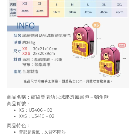
商品名稱：繽紛樂園幼兒減壓透氣書包－獨角獸
商品貨號：
XS：U3406－02
XXS：U3410－02
商品特色：
背部超透氣，久背不悶熱