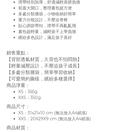
揹帶特別加厚，舒適減輕肩膀負擔
前蓋大開口，整理書包超方便
多處分類層袋，小物收納好簡單
重力分散設計，不壓迫脊椎
貼心調節帶扣，揹帶不再亂亂飛
書包超輕量，減輕孩子上學負擔
繽紛多色設計，滿足孩子喜好
銷售重點：
【背部透氣材質，久背也不怕悶熱】
【輕量減壓設計，不壓迫孩子成長】
【多處分類層袋，簡單學習收納】
【可愛簡約圖樣，繽紛多種選擇】
商品淨重：
XS：365g
XXS：350g
商品尺寸：
XS：31x21x10 cm (無法放入A4紙張)
XXS：20X29X9 cm (無法放入A4紙張)
商品材質：