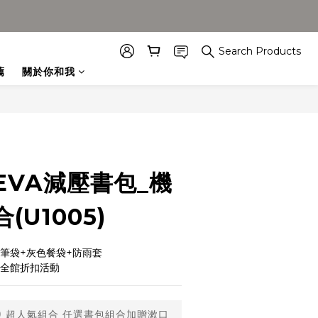
Search Products
薦
關於你和我
EVA減壓書包_機
(U1005)
筆袋+灰色餐袋+防雨套
用全館折扣活動
0
超人氣組合 任選書包組合加贈漱口