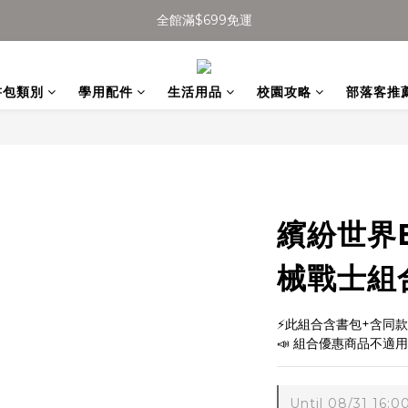
加入會員得$100購物金👉
全館滿$699免運
全館滿$699免運
書包類別
學用配件
生活用品
校園攻略
部落客推
繽紛世界
械戰士組合
⚡此組合含書包+含同款
📣 組合優惠商品不適
Until
08/31 16:0