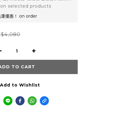
 selected products
優惠！ on order
$4,080
ADD TO CART
Add to Wishlist