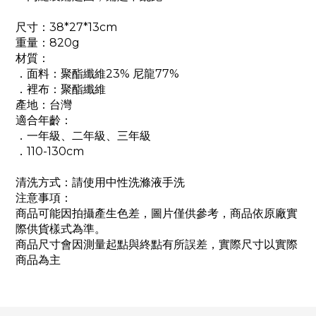
尺寸：38*27*13cm
重量：820g
材質：
．面料：聚酯纖維23% 尼龍77%
．裡布：聚酯纖維
產地：台灣
適合年齡：
．一年級、二年級、三年級
．110-130cm
清洗方式：請使用中性洗滌液手洗
注意事項：
商品可能因拍攝產生色差，圖片僅供參考，商品依原廠實
際供貨樣式為準。
商品尺寸會因測量起點與終點有所誤差，實際尺寸以實際
商品為主