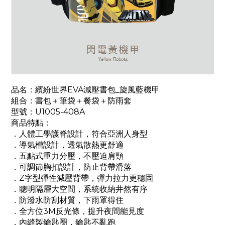
品名：繽紛世界EVA減壓書包_旋風藍機甲
組合：書包＋筆袋＋餐袋＋防雨套
型號：U1005-408A
商品特點：
．人體工學護脊設計，符合亞洲人身型
．導氣槽設計，透氣散熱更舒適
．五點式重力分壓，不壓迫肩頸
．可調節胸扣設計，防止背帶滑落
．Z字型彈性減壓背帶，彈力拉力更穩固
．聰明隔層大空間，系統收納井然有序
．防潑水防刮材質，下雨罩得住
．全方位3M反光條，提升夜間能見度
．內縫製鑰匙圈，鑰匙不亂跑