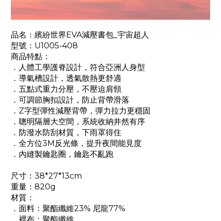
品名：繽紛世界EVA減壓書包_宇宙超人
型號：U1005-408
商品特點：
．人體工學護脊設計，符合亞洲人身型
．導氣槽設計，透氣散熱更舒適
．五點式重力分壓，不壓迫肩頸
．可調節胸扣設計，防止背帶滑落
．Z字型彈性減壓背帶，彈力拉力更穩固
．聰明隔層大空間，系統收納井然有序
．防潑水防刮材質，下雨罩得住
．全方位3M反光條，提升夜間能見度
．內縫製鑰匙圈，鑰匙不亂跑
尺寸：38*27*13cm
重量：820g
材質：
．面料：聚酯纖維23% 尼龍77%
．裡布：聚酯纖維