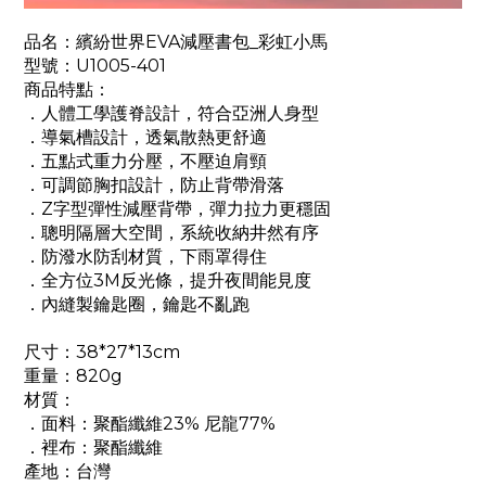
品名：繽紛世界EVA減壓書包_彩虹小馬
型號：U1005-401
商品特點：
．人體工學護脊設計，符合亞洲人身型
．導氣槽設計，透氣散熱更舒適
．五點式重力分壓，不壓迫肩頸
．可調節胸扣設計，防止背帶滑落
．Z字型彈性減壓背帶，彈力拉力更穩固
．聰明隔層大空間，系統收納井然有序
．防潑水防刮材質，下雨罩得住
．全方位3M反光條，提升夜間能見度
．內縫製鑰匙圈，鑰匙不亂跑
尺寸：38*27*13cm
重量：820g
材質：
．面料：聚酯纖維23% 尼龍77%
．裡布：聚酯纖維
產地：台灣