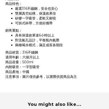
商品特色：
嚴選316不鏽鋼，安全也安心
雙層真空結構，保溫效果佳
矽膠一字吸管，柔軟又耐咬
可拆式杯帶，方便好攜帶
銷售重點：
具有保溫效果達6小時以上
對流氣孔設計，平衡瓶內氣壓
兩種喝水模式，滿足成長各階段
商品材質：316不鏽鋼
適用年齡：六個月以上
商品容量：500ml
內附吸管：一字型吸管
商品產地：中國
注意事項：圖片僅供參考，以實際供貨商品為主
You might also like...