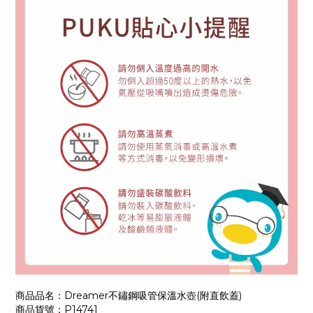
商品品名：Dreamer不鏽鋼吸管保溫水壺(附直飲蓋)
商品貨號：P14741