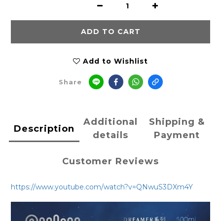
ADD TO CART
Add to Wishlist
Share
Additional
Shipping &
Description
details
Payment
Customer Reviews
https://www.youtube.com/watch?v=QNwuS3DXm4Y