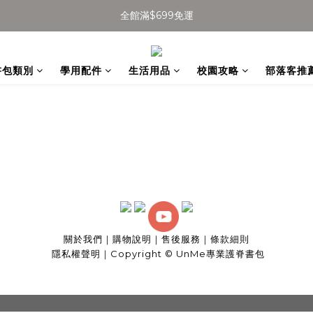
全館滿$699免運
全館滿$699免運
加入會員得$100購物金👉
書包類別
學用配件
生活用品
校園攻略
部落客推
全館滿$699免運
關於我們
｜
購物說明
｜
售後服務
｜
條款細則
隱私權聲明
｜
Copyright © UnMe專業護脊書包