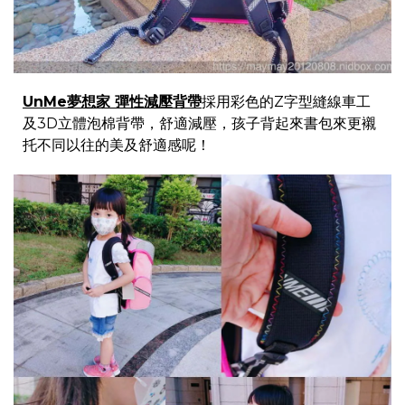
UnMe夢想家 彈性減壓背帶
採用彩色的Z字型縫線車工
及3D立體泡棉背帶，舒適減壓，孩子背起來書包來更襯
托不同以往的美及舒適感呢！