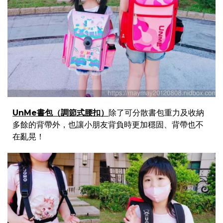
UnMe書包（調節式腰扣）
除了可分散書包重力及收納
多餘的背帶外，也讓小朋友背負時更加穩固、背帶也不
在亂晃！