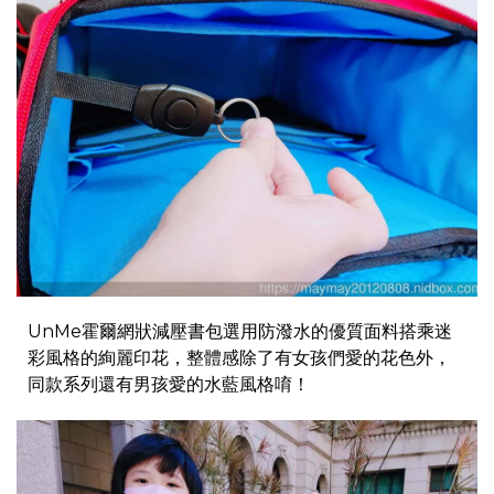
UnMe霍爾網狀減壓書包選用防潑水的優質面料搭乘迷
彩風格的絢麗印花，整體感除了有女孩們愛的花色外，
同款系列還有男孩愛的水藍風格唷！