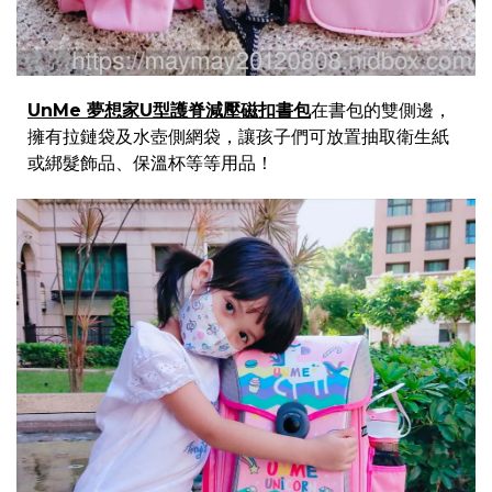
UnMe 夢想家U型護脊減壓磁扣書包
在書包的雙側邊，
擁有拉鏈袋及水壺側網袋，讓孩子們可放置抽取衛生紙
或綁髮飾品、保溫杯等等用品！