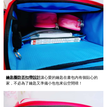
鑰匙圈防丟扣帶設計
讓心愛的鑰匙在書包內有個貼心的
家，不必為了鑰匙又準備小包包來佔空間唷！