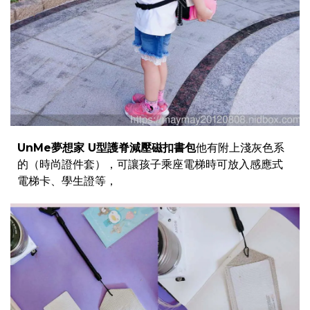
UnMe夢想家 U型護脊減壓磁扣書包
他有附上淺灰色系
的（時尚證件套），可讓孩子乘座電梯時可放入感應式
電梯卡、學生證等，