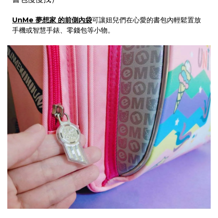
UnMe 夢想家 的前側內袋
可讓妞兒們在心愛的書包內輕鬆置放
手機或智慧手錶、零錢包等小物。