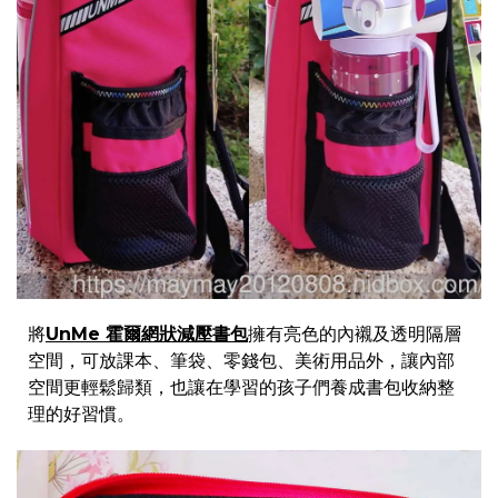
將
UnMe 霍爾網狀減壓書包
擁有亮色的內襯及透明隔層
空間，可放課本、筆袋、零錢包、美術用品外，讓內部
空間更輕鬆歸類，也讓在學習的孩子們養成書包收納整
理的好習慣。