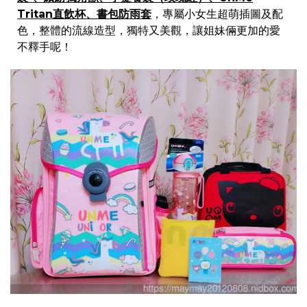
Tritan直飲杯、書包防雨套
，專屬小女生超萌插圖及配
色，整體的流線造型，獨特又美觀，讓姐妹倆更加的愛
不釋手呢！