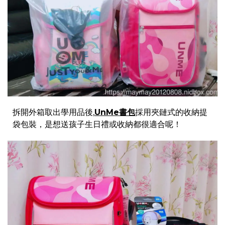
拆開外箱取出學用品後,
UnMe書包
採用夾鏈式的收納提
袋包裝，是想送孩子生日禮或收納都很適合呢！