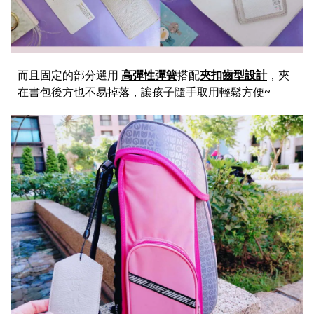
而且固定的部分選用
高彈性彈簧
搭配
夾扣齒型設計
，夾
在書包後方也不易掉落，讓孩子隨手取用輕鬆方便~