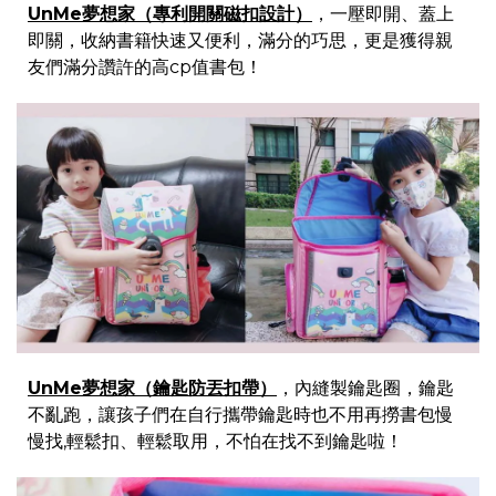
UnMe夢想家（專利開關磁扣設計）
，一壓即開、蓋上
即關，收納書籍快速又便利，滿分的巧思，更是獲得親
友們滿分讚許的高cp值書包！
UnMe夢想家（鑰匙防丟扣帶）
，內縫製鑰匙圈，鑰匙
不亂跑，讓孩子們在自行攜帶鑰匙時也不用再撈書包慢
慢找,輕鬆扣、輕鬆取用，不怕在找不到鑰匙啦！