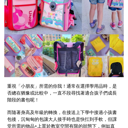
重視「小朋友」所需的你我！通常在選擇學用品時，是
否總在猶豫或比較中，一直不段尋找著適合孩子們成長
階段的書包呢！
而隨著身高及年級的轉換，在接送上下學中接過小孩書
包後，沉甸甸的包讓大人接手時也是快扛到手軟，但課
堂所需的物品+上置於教室空間有限的狀態下，例如直