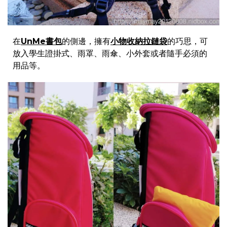
在
UnMe書包
的側邊，擁有
小物收納拉鏈袋
的巧思，可
放入學生證掛式、雨罩、雨傘、小外套或者隨手必須的
用品等。