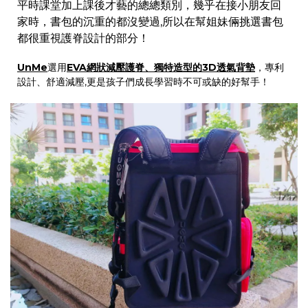
平時課堂加上課後才藝的總總類別，幾乎在接小朋友回
家時，書包的沉重的都沒變過,所以在幫姐妹倆挑選書包
都很重視護脊設計的部分！
UnMe
選用
EVA網狀減壓護脊、獨特造型的3D透氣背墊
，專利
設計、舒適減壓,更是孩子們成長學習時不可或缺的好幫手！