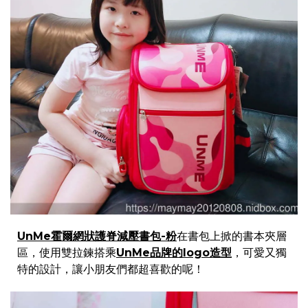
UnMe霍爾網狀護脊減壓書包-粉
在書包上掀的書本夾層
區，使用雙拉鍊搭乘
UnMe品牌的logo造型
，可愛又獨
特的設計，讓小朋友們都超喜歡的呢！