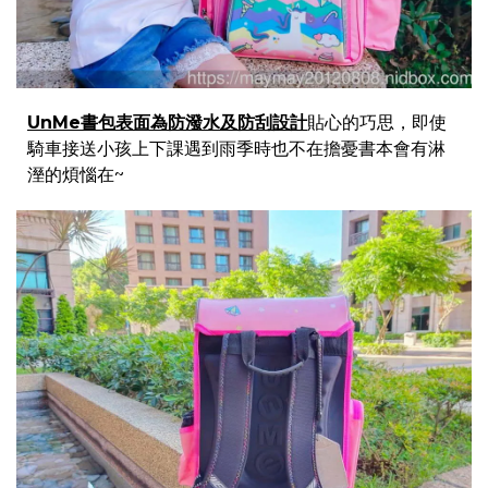
UnMe書包表面為防潑水及防刮設計
貼心的巧思，即使
騎車接送小孩上下課遇到雨季時也不在擔憂書本會有淋
溼的煩惱在~