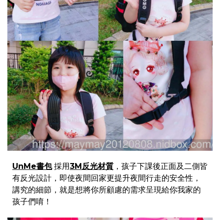
UnMe書包
採用
3M反光材質
，孩子下課後正面及二側皆
有反光設計，即使夜間回家更提升夜間行走的安全性，
講究的細節，就是想將你所顧慮的需求呈現給你我家的
孩子們唷！