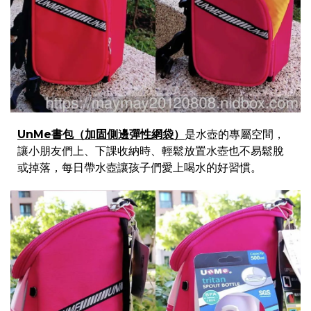
UnMe書包（加固側邊彈性網袋）
是水壺的專屬空間，
讓小朋友們上、下課收納時、輕鬆放置水壺也不易鬆脫
或掉落，每日帶水壺讓孩子們愛上喝水的好習慣。