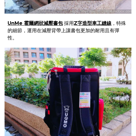
UnMe 霍爾網狀減壓書包
採用
Z字造型車工縫線
，特殊
的細節，運用在減壓背帶上讓書包更加的耐用且有彈
性。