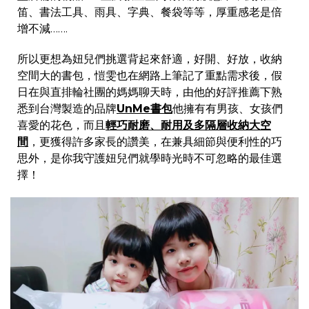
笛、書法工具、雨具、字典、餐袋等等，厚重感老是倍
增不減…….
所以更想為妞兒們挑選背起來舒適，好開、好放，收納
空間大的書包，愷雯也在網路上筆記了重點需求後，假
日在與直排輪社團的媽媽聊天時，由他的好評推薦下熟
悉到台灣製造的品牌
UnMe書包
他擁有有男孩、女孩們
喜愛的花色，而且
輕巧耐磨、耐用及多隔層收納大空
間
，更獲得許多家長的讚美，在兼具細節與便利性的巧
思外，是你我守護妞兒們就學時光時不可忽略的最佳選
擇！