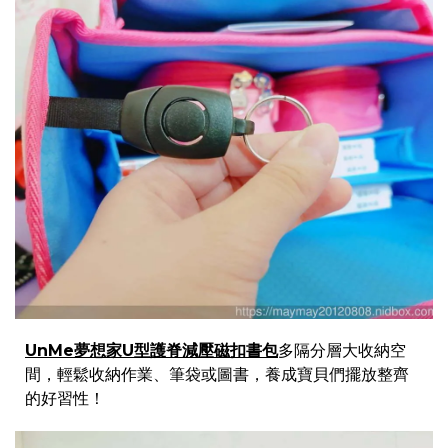
UnMe夢想家U型護脊減壓磁扣書包
多隔分層大收納空
間，輕鬆收納作業、筆袋或圖書，養成寶貝們擺放整齊
的好習性！