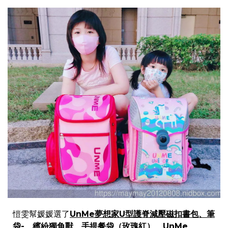
愷雯幫媛媛選了
UnMe夢想家U型護脊減壓磁扣書包、筆
袋-、繽紛獨角獸、手提餐袋（玫瑰紅）、UnMe