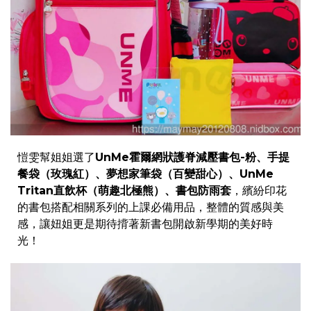
愷雯幫姐姐選了
UnMe霍爾網狀護脊減壓書包-粉、手提
餐袋（玫瑰紅）、夢想家筆袋（百變甜心）、UnMe
Tritan直飲杯（萌趣北極熊）、書包防雨套
，繽紛印花
的書包搭配相關系列的上課必備用品，整體的質感與美
感，讓妞姐更是期待揹著新書包開啟新學期的美好時
光！