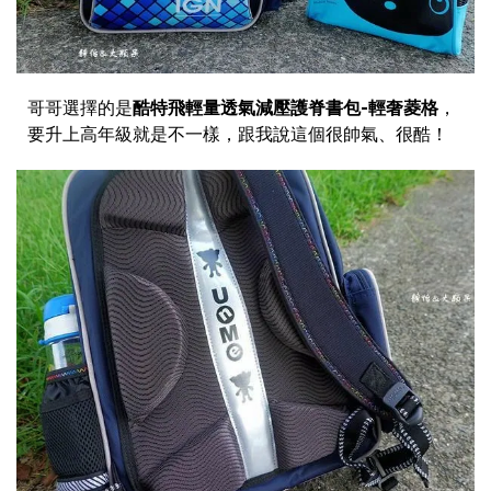
哥哥選擇的是
酷特飛輕量透氣減壓護脊書包-輕奢菱格
，
要升上高年級就是不一樣，跟我說這個很帥氣、很酷！