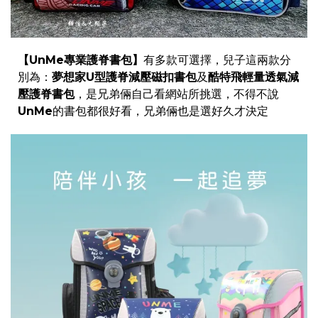
【UnMe專業護脊書包】
有多款可選擇，兒子這兩款分
別為：
夢想家U型護脊減壓磁扣書包
及
酷特飛輕量透氣減
壓護脊書包
，是兄弟倆自己看網站所挑選，不得不說
UnMe
的書包都很好看，兄弟倆也是選好久才決定