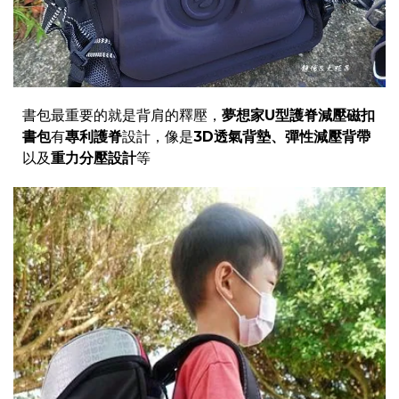
書包最重要的就是背肩的釋壓，
夢想家U型護脊減壓磁扣
書包
有
專利護脊
設計，像是
3D透氣背墊、彈性減壓背帶
以及
重力分壓設計
等