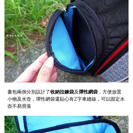
書包兩側分別設計了
收納拉鍊袋
及
彈性網袋
，方便放置
小物及水壺，彈性網袋還貼心有Z字車縫線，可以固定水
壺不易滑落