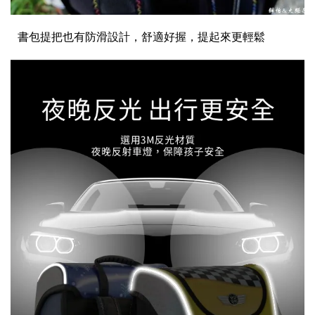
書包提把也有防滑設計，舒適好握，提起來更輕鬆