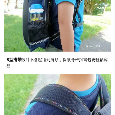
S型揹帶
設計不會壓迫到肩頸，保護脊椎揹書包更輕鬆容
易