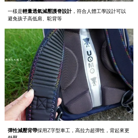
一樣是
輕量透氣減壓護脊設計
，符合人體工學設計可以
避免孩子高低肩、駝背等
彈性減壓背帶
採用Z字型車工，高拉力超彈性，背起來更
舒壓