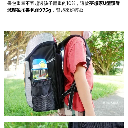
書包重量不宜超過孩子體重的10%，這款
夢想家U型護脊
減壓磁扣書包
僅
975g
，背起來好輕盈