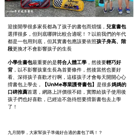
迎接開學很多家長都為了孩子的書包而煩惱，
兒童書包
選擇很多，但到底哪牌比較合適呢！？以前我們的年代
都是一包用到底，但其實書包應該要依照
孩子身高、階
段
更換才不會影響孩子的生長
小學生書包
最重要的是
符合人體工學
，然後要
輕巧好
背
，以不影響孩童生長為首要條件，然後當然也要好
看、深得孩子喜歡才行啊，這樣孩子才會每天開開心心
揹書包上學去，
【UnMe專業護脊書包】
是很多
媽媽的
口碑推薦
首選，網路上評價很不錯，實際給孩子使用後
孩子們也好喜歡，已經迫不急待想要揹新書包去上學
了！
九月開學，大家幫孩子準備好合適的書包了嗎！？