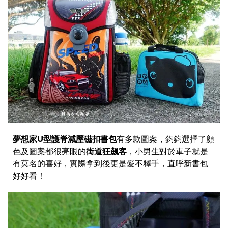
夢想家U型護脊減壓磁扣書包
有多款圖案，鈞鈞選擇了顏
色及圖案都很亮眼的
街道狂飆客
，小男生對於車子就是
有莫名的喜好，實際拿到後更是愛不釋手，直呼新書包
好好看！