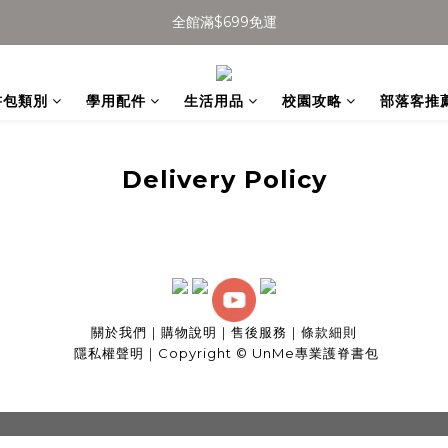
全館滿$699免運
全館滿$699免運
加入會員得$100購物金👉
書包類別
學用配件
生活用品
校園攻略
部落客推
全館滿$699免運
Delivery Policy
關於我們
｜
購物說明
｜
售後服務
｜
條款細則
隱私權聲明
｜
Copyright © UnMe專業護脊書包