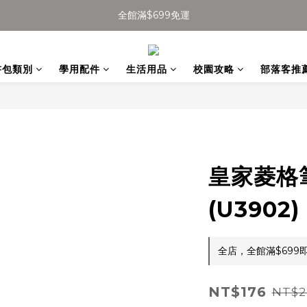
全館滿$699免運
全館滿$699免運
加入會員得$100購物金👉
書包類別
學用配件
生活用品
校園攻略
部落客推
全館滿$699免運
皇家菱格
(U3902)
全店，全館滿$699
NT$176
NT$2